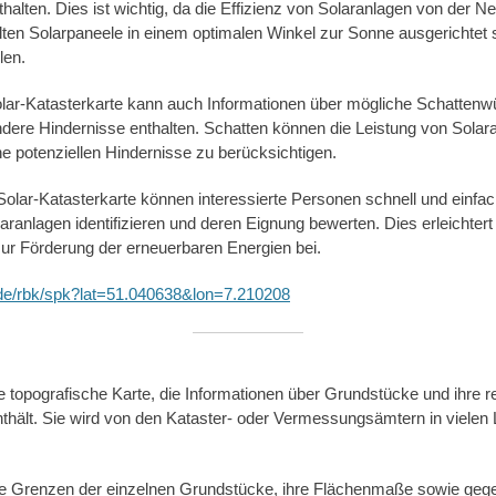
alten. Dies ist wichtig, da die Effizienz von Solaranlagen von der N
llten Solarpaneele in einem optimalen Winkel zur Sonne ausgerichtet
len.
lar-Katasterkarte kann auch Informationen über mögliche Schattenw
re Hindernisse enthalten. Schatten können die Leistung von Solara
che potenziellen Hindernisse zu berücksichtigen.
olar-Katasterkarte können interessierte Personen schnell und einfac
olaranlagen identifizieren und deren Eignung bewerten. Dies erleichter
zur Förderung der erneuerbaren Energien bei.
.de/rbk/spk?lat=51.040638&lon=7.210208
ne topografische Karte, die Informationen über Grundstücke und ihre r
thält. Sie wird von den Kataster- oder Vermessungsämtern in vielen L
die Grenzen der einzelnen Grundstücke, ihre Flächenmaße sowie gege