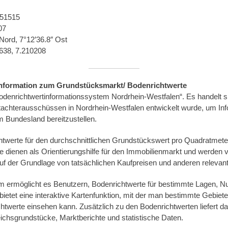
 51515
07
Nord, 7°12’36.8″ Ost
0638, 7.210208
formation zum Grundstücksmarkt/ Bodenrichtwerte
enrichtwertinformationssystem Nordrhein-Westfalen“. Es handelt si
achterausschüssen in Nordrhein-Westfalen entwickelt wurde, um Inf
m Bundesland bereitzustellen.
htwerte für den durchschnittlichen Grundstückswert pro Quadratmete
e dienen als Orientierungshilfe für den Immobilienmarkt und werden 
 der Grundlage von tatsächlichen Kaufpreisen und anderen relevante
rmöglicht es Benutzern, Bodenrichtwerte für bestimmte Lagen, Nu
bietet eine interaktive Kartenfunktion, mit der man bestimmte Gebiet
twerte einsehen kann. Zusätzlich zu den Bodenrichtwerten liefert 
eichsgrundstücke, Marktberichte und statistische Daten.