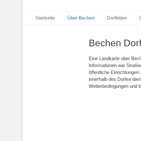
Primäres Menü
Zum
Startseite
Über Bechen
Dorfleben
Inhalt
springen
Bechen Dorf
Eine Landkarte über Bech
Informationen wie Straße
öffentliche Einrichtungen
innerhalb des Dorfes dien
Wetterbedingungen und lo