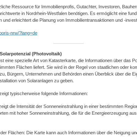
iche Ressource für Immobilienprofis, Gutachter, Investoren, Bauher
richtwerte in Nordrhein-Westfalen benötigen. Es ermöglicht eine fun
und erleichtert die Planung von Immobilientransaktionen und -invest
/boris-nrw/?lang=de
Solarpotenzial (Photovoltaik)
ist eine spezielle Art von Katasterkarte, die Informationen über das Po
immten Flächen liefert. Sie wird in der Regel von staatlichen oder k
 dazu, Bürgern, Unternehmen und Behörden einen Überblick über die 
nstallation von Solaranlagen zu geben.
zeigt typischerweise folgende Informationen:
eigt die Intensität der Sonneneinstrahlung in einer bestimmten Region 
dorten mit hoher Sonneneinstrahlung, die für die Energieerzeugung au
der Flächen: Die Karte kann auch Informationen über die Neigung un